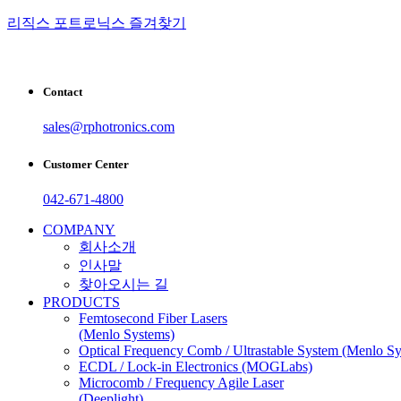
리직스 포트로닉스 즐겨찾기
Contact
sales@rphotronics.com
Customer Center
042-671-4800
COMPANY
회사소개
인사말
찾아오시는 길
PRODUCTS
Femtosecond Fiber Lasers
(Menlo Systems)
Optical Frequency Comb / Ultrastable System (Menlo S
ECDL / Lock-in Electronics (MOGLabs)
Microcomb / Frequency Agile Laser
(Deeplight)