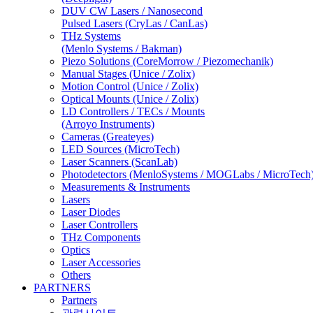
DUV CW Lasers / Nanosecond
Pulsed Lasers (CryLas / CanLas)
THz Systems
(Menlo Systems / Bakman)
Piezo Solutions (CoreMorrow / Piezomechanik)
Manual Stages (Unice / Zolix)
Motion Control (Unice / Zolix)
Optical Mounts (Unice / Zolix)
LD Controllers / TECs / Mounts
(Arroyo Instruments)
Cameras (Greateyes)
LED Sources (MicroTech)
Laser Scanners (ScanLab)
Photodetectors (MenloSystems / MOGLabs / MicroTech
Measurements & Instruments
Lasers
Laser Diodes
Laser Controllers
THz Components
Optics
Laser Accessories
Others
PARTNERS
Partners