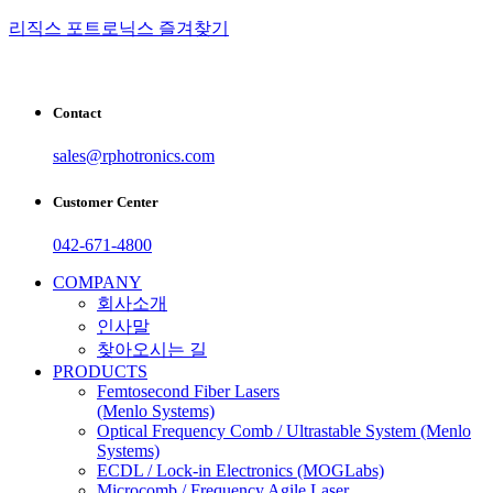
리직스 포트로닉스 즐겨찾기
Contact
sales@rphotronics.com
Customer Center
042-671-4800
COMPANY
회사소개
인사말
찾아오시는 길
PRODUCTS
Femtosecond Fiber Lasers
(Menlo Systems)
Optical Frequency Comb / Ultrastable System (Menlo
Systems)
ECDL / Lock-in Electronics (MOGLabs)
Microcomb / Frequency Agile Laser