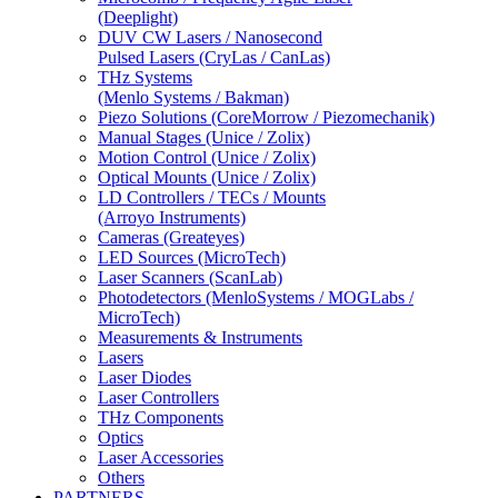
(Deeplight)
DUV CW Lasers / Nanosecond
Pulsed Lasers (CryLas / CanLas)
THz Systems
(Menlo Systems / Bakman)
Piezo Solutions (CoreMorrow / Piezomechanik)
Manual Stages (Unice / Zolix)
Motion Control (Unice / Zolix)
Optical Mounts (Unice / Zolix)
LD Controllers / TECs / Mounts
(Arroyo Instruments)
Cameras (Greateyes)
LED Sources (MicroTech)
Laser Scanners (ScanLab)
Photodetectors (MenloSystems / MOGLabs /
MicroTech)
Measurements & Instruments
Lasers
Laser Diodes
Laser Controllers
THz Components
Optics
Laser Accessories
Others
PARTNERS