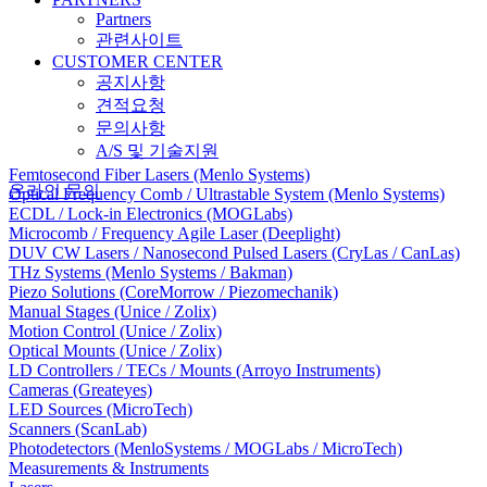
Partners
관련사이트
CUSTOMER CENTER
공지사항
견적요청
문의사항
A/S 및 기술지원
Femtosecond Fiber Lasers (Menlo Systems)
온라인 문의
Optical Frequency Comb / Ultrastable System (Menlo Systems)
ECDL / Lock-in Electronics (MOGLabs)
Microcomb / Frequency Agile Laser (Deeplight)
DUV CW Lasers / Nanosecond Pulsed Lasers (CryLas / CanLas)
THz Systems (Menlo Systems / Bakman)
Piezo Solutions (CoreMorrow / Piezomechanik)
Manual Stages (Unice / Zolix)
Motion Control (Unice / Zolix)
Optical Mounts (Unice / Zolix)
LD Controllers / TECs / Mounts (Arroyo Instruments)
Cameras (Greateyes)
LED Sources (MicroTech)
Scanners (ScanLab)
Photodetectors (MenloSystems / MOGLabs / MicroTech)
Measurements & Instruments